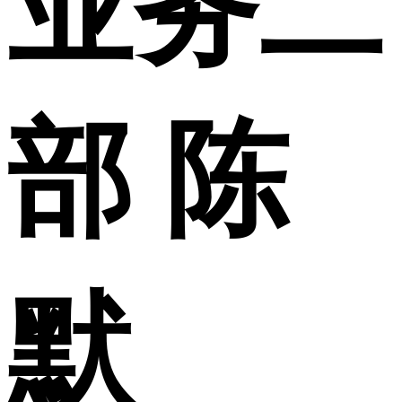
业务二
部 陈
默