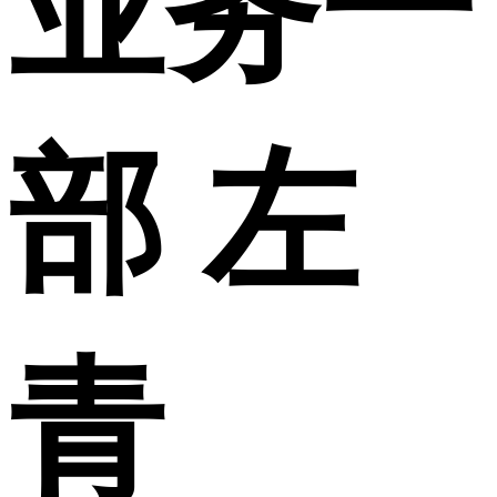
业务一
部 左
青